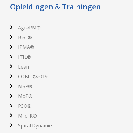
Opleidingen & Trainingen
AgilePM®
BiSL®
IPMA®
ITIL®
Lean
COBIT®2019
MSP®
MoP®
P3O®
M_o_R®
Spiral Dynamics