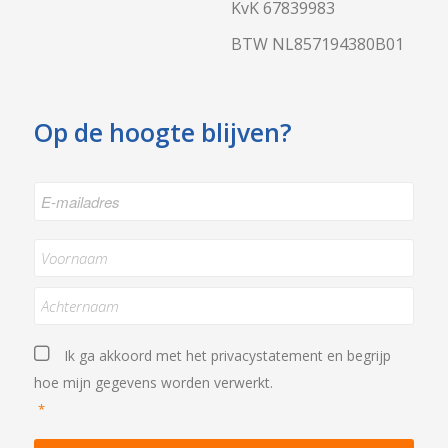
KvK 67839983
BTW NL857194380B01
Op de hoogte blijven?
E-
mailadres
*
Naam
*
Achternaam
Privacystatement
*
Ik ga akkoord met het
privacystatement
en begrijp
hoe mijn gegevens worden verwerkt.
*