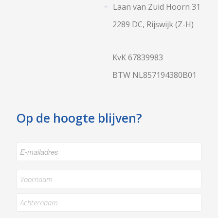
Laan van Zuid Hoorn 31
2289 DC, Rijswijk (Z-H)
KvK 67839983
BTW NL857194380B01
Op de hoogte blijven?
E-
mailadres
*
Naam
*
Achternaam