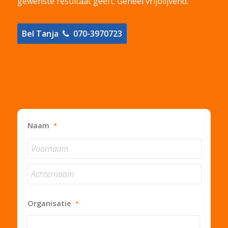
gewenste resultaat geeft. Geheel vrijblijvend.
Bel Tanja
070-3970723
Naam
*
Voornaam
Achternaam
Organisatie
*