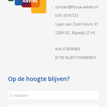
contact@forsa-advies.nl
070-3970723
Laan van Zuid Hoorn 31
2289 DC, Rijswijk (Z-H)
KvK 67839983
BTW NL857194380B01
Op de hoogte blijven?
E-
mailadres
*
Naam
*