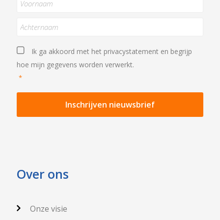
Achternaam
Privacystatement
*
Ik ga akkoord met het
privacystatement
en begrijp
hoe mijn gegevens worden verwerkt.
*
Over ons
Onze visie