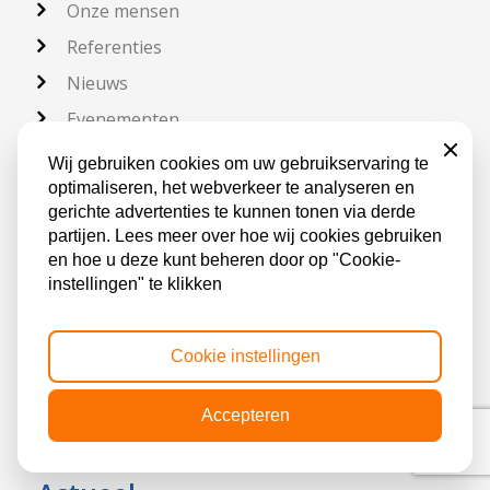
Onze mensen
Referenties
Nieuws
Evenementen
Sluiten
Wij gebruiken cookies om uw gebruikservaring te
Praktische informatie
optimaliseren, het webverkeer te analyseren en
gerichte advertenties te kunnen tonen via derde
partijen. Lees meer over hoe wij cookies gebruiken
en hoe u deze kunt beheren door op "Cookie-
Inschrijfprocedure
instellingen" te klikken
Trainingslocaties
Algemene voorwaarden
Cookie instellingen
Privacy Statement
Forsa Advies & TOPdesk
Accepteren