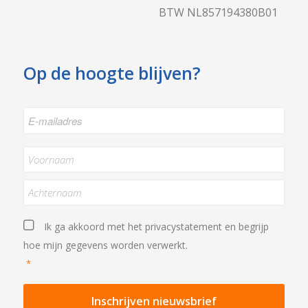
BTW NL857194380B01
Op de hoogte blijven?
E-
mailadres
*
Naam
*
Achternaam
Privacystatement
*
Ik ga akkoord met het
privacystatement
en begrijp
hoe mijn gegevens worden verwerkt.
*