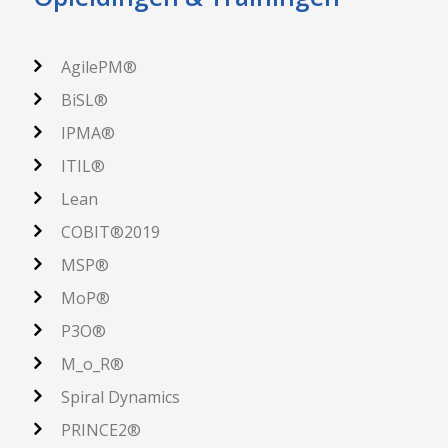
AgilePM®
BiSL®
IPMA®
ITIL®
Lean
COBIT®2019
MSP®
MoP®
P3O®
M_o_R®
Spiral Dynamics
PRINCE2®