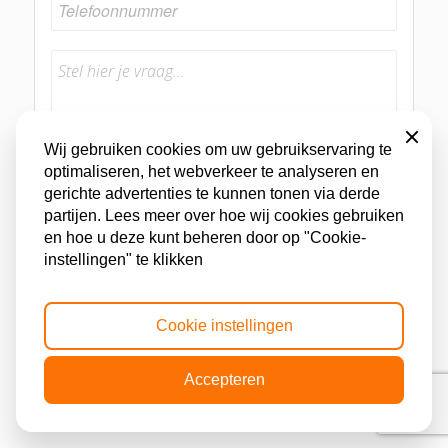
Sluiten
Wij gebruiken cookies om uw gebruikservaring te
optimaliseren, het webverkeer te analyseren en
gerichte advertenties te kunnen tonen via derde
partijen. Lees meer over hoe wij cookies gebruiken
Ik ga akkoord met het
privacystatement
en
en hoe u deze kunt beheren door op "Cookie-
begrijp hoe mijn gegevens worden verwerkt.
instellingen" te klikken
*
Cookie instellingen
Accepteren