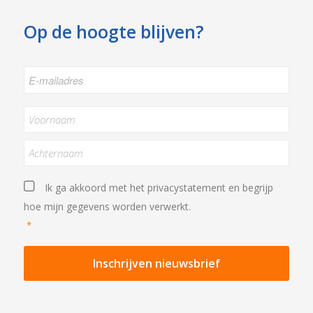
Op de hoogte blijven?
E-
mailadres
*
Naam
*
Achternaam
Privacystatement
*
Ik ga akkoord met het
privacystatement
en begrijp
hoe mijn gegevens worden verwerkt.
*