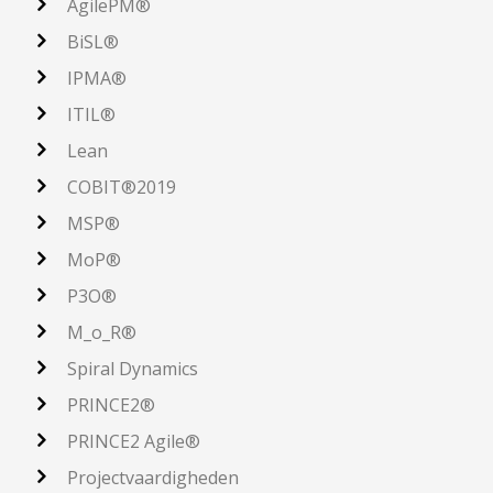
AgilePM®
BiSL®
IPMA®
ITIL®
Lean
COBIT®2019
MSP®
MoP®
P3O®
M_o_R®
Spiral Dynamics
PRINCE2®
PRINCE2 Agile®
Projectvaardigheden