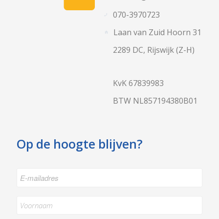
070-3970723
Laan van Zuid Hoorn 31
2289 DC, Rijswijk (Z-H)
KvK 67839983
BTW NL857194380B01
Op de hoogte blijven?
E-
mailadres
*
Naam
*