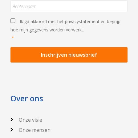
Achternaam
Privacystatement
*
Ik ga akkoord met het
privacystatement
en begrijp
hoe mijn gegevens worden verwerkt.
*
Over ons
Onze visie
Onze mensen