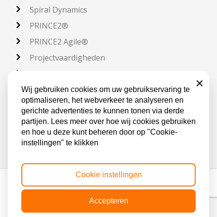
Spiral Dynamics
PRINCE2®
PRINCE2 Agile®
Projectvaardigheden
SAFe®
Sluiten
Scrum
Wij gebruiken cookies om uw gebruikservaring te
optimaliseren, het webverkeer te analyseren en
Verandermanagement
gerichte advertenties te kunnen tonen via derde
WISP®
partijen. Lees meer over hoe wij cookies gebruiken
en hoe u deze kunt beheren door op "Cookie-
instellingen" te klikken
Cookie instellingen
©2026, Forsa Advies - Copyright
Statements
Wijzig cookie instellingen
Accepteren
VOLG ONS: