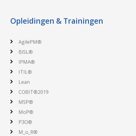
Opleidingen & Trainingen
AgilePM®
BiSL®
IPMA®
ITIL®
Lean
COBIT®2019
MSP®
MoP®
P3O®
M_o_R®