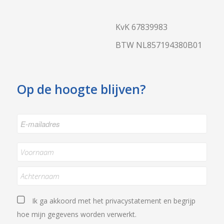
KvK 67839983
BTW NL857194380B01
Op de hoogte blijven?
E-
mailadres
*
Naam
*
Achternaam
Privacystatement
*
Ik ga akkoord met het
privacystatement
en begrijp
hoe mijn gegevens worden verwerkt.