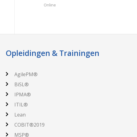
Online
Opleidingen & Trainingen
AgilePM®
BiSL®
IPMA®
ITIL®
Lean
COBIT®2019
MSP®